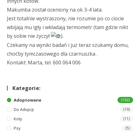
innych kotów.
Makumba został oceniony na ok 3-4 lata.
Jest totalnie wystraszony, nie rozumie po co ciocie
wbijają mu igły i wkładają termometr (tam gdzie nikt
by sobie nie życzył
).
Czekamy na wyniki badań i już teraz szukamy domu,
choćby tymczasowego dla czarnuszka .
Kontakt: Marta, tel. 600 064 006
Kategorie:
Adoptowane
(162)
Do Adopcji
(16)
Koty
(11)
Psy
(5)