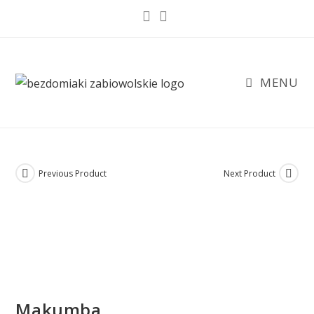
Skip
to
content
MENU
Previous Product
Next Product
Makumba