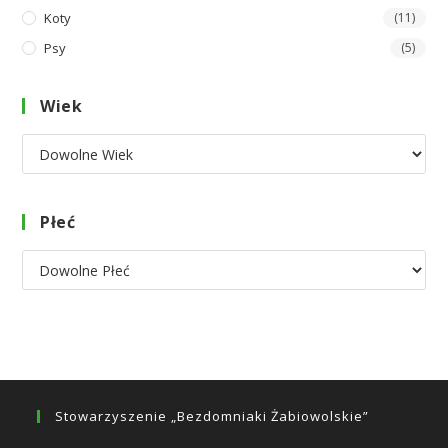
Koty
(11)
Psy
(5)
Wiek
Płeć
Stowarzyszenie „Bezdomniaki Żabiowolskie”